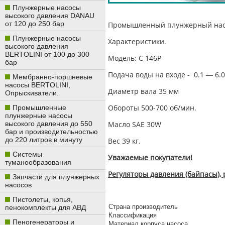
Плунжерные насосы
высокого давления DANAU
от 120 до 250 бар
Промышленный плунжерный насос 
Плунжерные насосы
Характеристики.
высокого давления
BERTOLINI от 100 до 300
Модель: С 146Р
бар
Подача воды на входе - 0.1 ― 6.0
Мембранно-поршневые
насосы BERTOLINI,
Диаметр вала 35 мм
Опрыскиватели.
Обороты 500-700 об/мин.
Промышленные
плунжерные насосы
высокого давления до 550
Масло SAE 30W
бар и производительностью
до 220 литров в минуту
Вес 39 кг.
Системы
Уважаемые покупатели!
туманообразования
Регуляторы давления (байпасы),
Запчасти для плунжерных
насосов
Пистолеты, копья,
Страна производитель
пенокомплекты для АВД
Классификация
Пеногенераторы и
Материал корпуса насоса