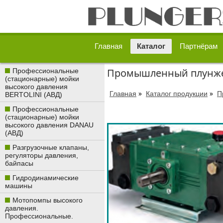
Главная
Каталог
Партнёрам
Промышленный плунжерн
Профессиональные
(стационарные) мойки
высокого давления
»
»
Главная
Каталог продукции
П
BERTOLINI (АВД)
Профессиональные
(стационарные) мойки
высокого давления DANAU
(АВД)
Разгрузочные клапаны,
регуляторы давления,
байпасы
Гидродинамические
машины
Мотопомпы высокого
давления.
Профессиональные.