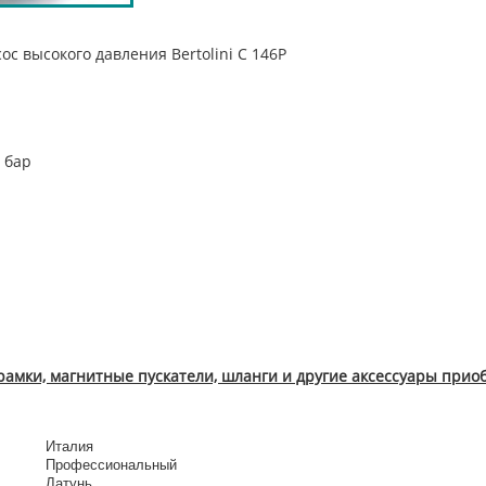
высокого давления Bertolini С 146Р
 бар
 рамки, магнитные пускатели, шланги и другие аксессуары прио
Италия
Профессиональный
Латунь