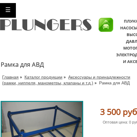
☰
ПЛУН
НАСОСЫ
ВЫС
ДАВЛ
МОТО
ЭЛЕКТРО
И АКС
Рамка для АВД
»
»
Главная
Каталог продукции
Аксессуары и принадлежности
»
(рамки, ниппеля, манометры, клапаны и т.д.)
Рамка для АВД
3 500 руб
Оптовая цена: 0 ру