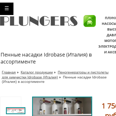
☰
ПЛУН
НАСОСЫ
ВЫС
ДАВЛ
МОТО
ЭЛЕКТРО
И АКС
Пенные насадки Idrobase (Италия) в
ассортименте
»
»
Главная
Каталог продукции
Пеногенераторы и пистолеты
»
для химчистки Idrobase (Италия)
Пенные насадки Idrobase
(Италия) в ассортименте
1 75
руб