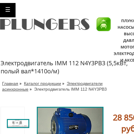
☰
ПЛУН
НАСОСЫ
ВЫС
ДАВЛ
МОТО
ЭЛЕКТРО
И АКС
Элeктродвигатель IMM 112 N4Y3PB3 (5,5кВт,
полый вал*1410о/м)
»
»
Главная
Каталог продукции
Электродвигатели
»
асинхронные
Элeктродвигатель IMM 112 N4Y3PB3
28 85
руб