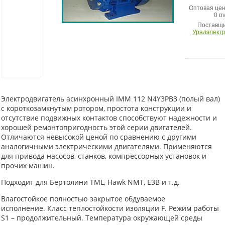
Оптовая цен
0 ру
Поставщи
Уралэлект
Электродвигатель асинхронный IMM 112 N4Y3PB3 (полый вал)
с короткозамкнутым ротором, простота конструкции и
отсутствие подвижных контактов способствуют надежности и
хорошей ремонтопригодность этой серии двигателей.
Отличаются невысокой ценой по сравнению с другими
аналогичными электрическими двигателями. Применяются
для привода насосов, станков, компрессорных установок и
прочих машин.
Подходит для Бертолини TML, Hawk NMT, E3B и т.д.
Влагостойкое полностью закрытое обдуваемое
исполнение. Класс теплостойкости изоляции F. Режим работы
S1 – продолжительный. Температура окружающей среды