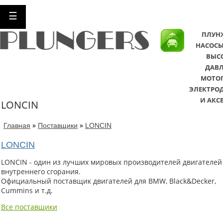
☰
ПЛУН
НАСОСЫ
ВЫС
ДАВЛ
МОТО
ЭЛЕКТРО
И АКС
LONCIN
»
»
Главная
Поставщики
LONCIN
LONCIN
LONCIN - один из лучших мировых производителей двигателей
внутреннего сгорания.
Официальный поставщик двигателей для BMW, Black&Decker,
Cummins и т.д.
Все поставщики